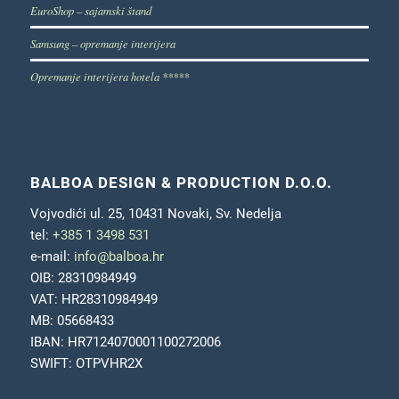
EuroShop – sajamski štand
Samsung – opremanje interijera
Opremanje interijera hotela *****
BALBOA DESIGN & PRODUCTION D.O.O.
Vojvodići ul. 25, 10431 Novaki, Sv. Nedelja
tel:
+385 1 3498 531
e-mail:
info@balboa.hr
OIB: 28310984949
VAT: HR28310984949
MB: 05668433
IBAN: HR7124070001100272006
SWIFT: OTPVHR2X