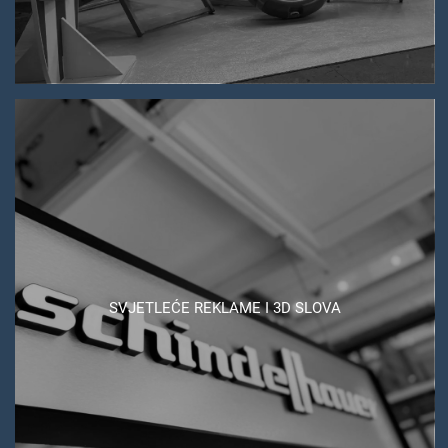
SVJETLEĆE REKLAME I 3D SLOVA