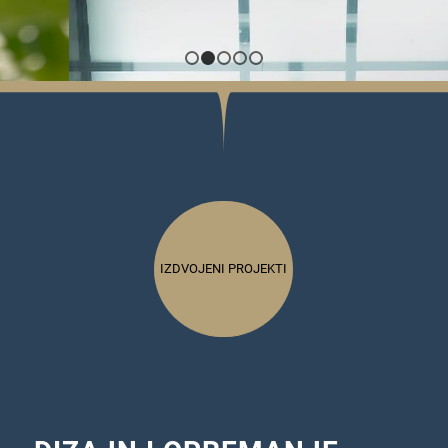
1
2
3
4
5
IZDVOJENI PROJEKTI